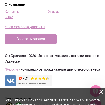
О компании
Контакты
Отзывы
О нас
StudiOrchid38@yandex.ru
Заказать звонок
©
«Орхидея»
, 2026, Интернет-магазин доставки цветов в
Иркутске
Флория
- комплексное продвижение цветочного бизнеса
×
Способы оплаты
Этот веб-сайт хранит данные, такие как файлы cookie,
для обеспечения основных функций сайта, а также