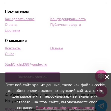
Покупателям
Как сделать заказ
Конфиденциальность
Оплата
Публичная оферта
Доставка
О компании
Контакты
Отзывы
О нас
StudiOrchid38@yandex.ru
×
Заказать звонок
Этот веб-сайт хранит данные, такие как файлы cookie,
для обеспечения основных функций сайта, а также
©
«Орхидея»
, 2026, Интернет-магазин доставки цветов в
для маркетинга, персонализации и аналитики.
Иркутске
Оставаясь на этом сайте, вы указываете свое
согласие.
Политика конфиденциальности
Флория
- комплексное продвижение цветочного бизнеса