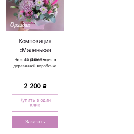
Композиция
«Маленькая
страна»
Нежная композиция в
деревянной коробочке
2 200
Купить в один
клик
Заказать