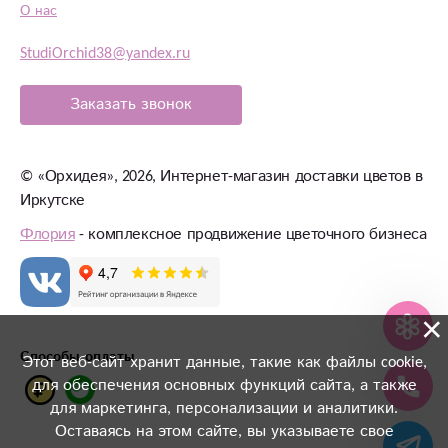
О нас
StudiOrchid38@yandex.ru
Заказать звонок
©
«Орхидея»
, 2026, Интернет-магазин доставки цветов в
Иркутске
Флория
- комплексное продвижение цветочного бизнеса
×
Способы оплаты
Этот веб-сайт хранит данные, такие как файлы cookie,
для обеспечения основных функций сайта, а также
для маркетинга, персонализации и аналитики.
Оставаясь на этом сайте, вы указываете свое