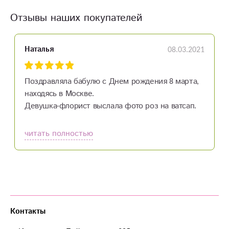
Отзывы наших покупателей
08.03.2021
Наталья
Поздравляла бабулю с Днем рождения 8 марта,
находясь в Москве.
Девушка-флорист выслала фото роз на ватсап.
После оформления заказа и оплаты сразу
передали в доставку, курьер приятный молодой
читать полностью
человек.
Через 15 минут букет был у именинницы.
Очень красивые свежие цветы.
Спасибо большое, с празником, процветания!
Контакты