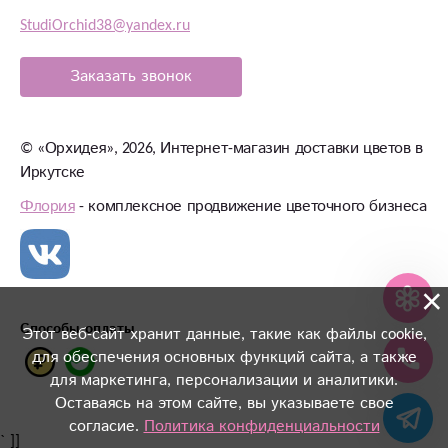
StudiOrchid38@yandex.ru
Заказать звонок
©
«Орхидея»
, 2026, Интернет-магазин доставки цветов в
Иркутске
Флория
- комплексное продвижение цветочного бизнеса
×
Способы оплаты
Этот веб-сайт хранит данные, такие как файлы cookie,
для обеспечения основных функций сайта, а также
для маркетинга, персонализации и аналитики.
Оставаясь на этом сайте, вы указываете свое
согласие.
Политика конфиденциальности
` ]]