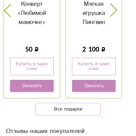
Конверт
Мягкая
Мя
«Любимой
игрушка
игрушк
мамочке»
Пингвин
50
2 100
6
Купить в один
Купить в один
Купит
клик
клик
к
Заказать
Заказать
Зак
Все подарки
Отзывы наших покупателей