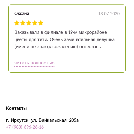
18.07.2020
Оксана
Заказывали в филиале в 19-м микрорайоне
цветы для тёти. Очень замечательная девушка
(имени не знаю,к сожалению) отнеслась
внимательно к заказу,ответила на все вопросы,
помогла с выбором цветов и открытки. Всё
читать полностью
быстро оформили и доставили в указанное
время.
Так здорово, что находясь в другом городе (мы
живём в Красноярске) и регионе можно
поздравить близких с вашей помощью!
Спасибо вам за работу!
Контакты
г. Иркутск, ул. Байкальская, 205а
+7 (983) 696-26-16