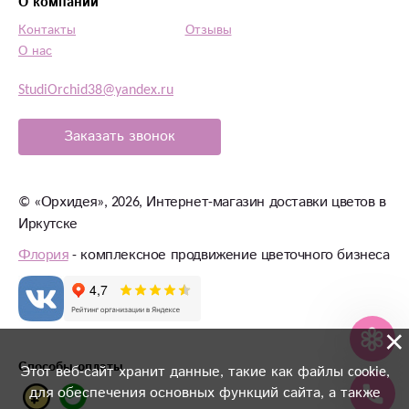
О компании
Контакты
Отзывы
О нас
StudiOrchid38@yandex.ru
Заказать звонок
©
«Орхидея»
, 2026, Интернет-магазин доставки цветов в
Иркутске
Флория
- комплексное продвижение цветочного бизнеса
×
Способы оплаты
Этот веб-сайт хранит данные, такие как файлы cookie,
для обеспечения основных функций сайта, а также