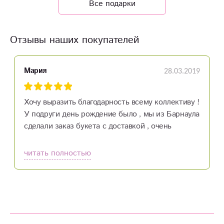
Все подарки
Отзывы наших покупателей
28.03.2019
Мария
Хочу выразить благодарность всему коллективу !
У подруги день рождение было , мы из Барнаула
сделали заказ букета с доставкой , очень
порадовало что все было оперативно, очень
порадовало ,что прежде чем отправлять букет
читать полностью
мне его сфотографировали и отправили фото )
букет свежий , красивый и цена просто сказка , я
очень довольна и подруга тоже ... спасибо вам за
вашу работу , вы приносите людям радость.