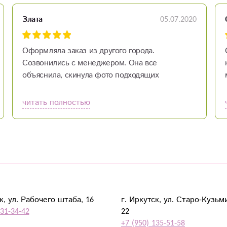
05.07.2020
Злата
Оформляла заказ из другого города.
Созвонились с менеджером. Она все
объяснила, скинула фото подходящих
вариантов цветов, варианты шариков. После
оплаты заказ был доставлен адресату в
читать полностью
течение часа. Курьер молодец, доставил
быстро. Менеджер очень милая и приятная в
общении! Именинница осталась довольна!
спасибо Вам большое)
к, ул. Рабочего штаба, 16
г. Иркутск, ул. Старо-Кузьм
931-34-42
22
+7 (950) 135‑51‑58