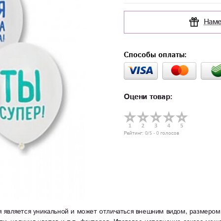
Наме
Способы оплаты:
Оцени товар:
Рейтинг:
0
/5 -
0
голосов
 является уникальной и может отличаться внешним видом, размером