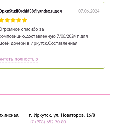
07.06.2024
ОрхиStudiOrchid38@yandex.ruдея
Огромное спасибо за
композицию,доставленную 7/06/2024 г для
моей дочери в Иркутск.Составленная
композиция цветов выполнена в очень
хорошем стиле ,имеет свою колоритность и
читать полностью
нежность.Спасибо мастеру -флористу за
композицию,за коммуникабельность в
общении!!.
ихинская,
г. Иркутск, ул. Новаторов, 16/8
+7 (908) 652-70-80