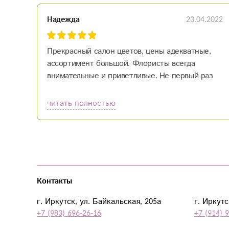
23.04.2022
Надежда
Прекрасный салон цветов, цены адекватные,
ассортимент большой. Флористы всегда
внимательные и приветливые. Не первый раз
прихожу в этот салон, букеты всегда долго
радуют меня и моих друзей. Рекомендую!
читать полностью
Контакты
г. Иркутск, ул. Байкальская, 205а
г. Иркутс
+7 (983) 696-26-16
+7 (914) 