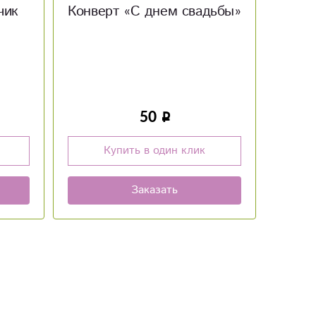
дьбы»
Мягкая игрушка заяц с
Мягк
шарфом
950
Купить в один клик
Заказать