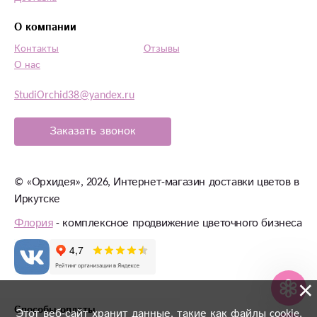
О компании
Контакты
Отзывы
О нас
StudiOrchid38@yandex.ru
Заказать звонок
©
«Орхидея»
, 2026, Интернет-магазин доставки цветов в
Иркутске
Флория
- комплексное продвижение цветочного бизнеса
×
Способы оплаты
Этот веб-сайт хранит данные, такие как файлы cookie,