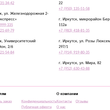
931-34-42
22
+7 (950) 135‑51‑58
ск, ул. Железнодорожная 2-
Экспресс»
г. Иркутск, микрорайон Бе
 999-335
112а
921-69-79
+7 (983) 418-81-35
ск, Университетский
г. Иркутск, ул. Розы Люксе
он, 2/6
297/1
921-54-84
+7 (914) 919-80-35
г. Иркутск, ул. Мира, 82
+7 (952) 630-43-88
лям
О компании
ь заказ
Конфиденциальность
Контакты
Отзывы
Публичная оферта
О нас