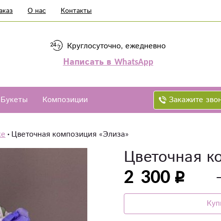
аказ
О нас
Контакты
Круглосуточно, ежедневно
Написать в WhatsApp
Закажите зво
Букеты
Композиции
ке
Цветочная композиция «Элиза»
Цветочная к
2 300
Куп