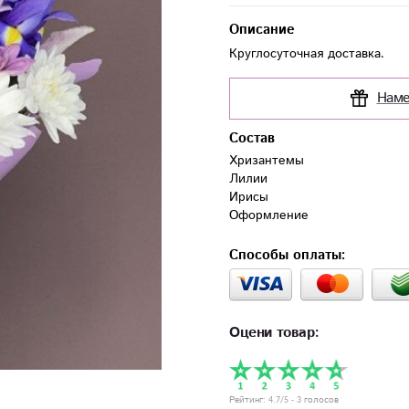
Описание
Круглосуточная доставка.
Наме
Состав
Хризантемы

Лилии

Ирисы

Оформление
Способы оплаты:
Оцени товар:
Рейтинг:
4.7
/5 -
3
голосов