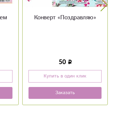
яю»
Мягкая игрушка Пингвин
Ос
2 100
Купить в один клик
Заказать