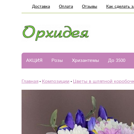
Доставка
Оплата
Отзывы
Как сделать з
АКЦИЯ
Розы
Хризантемы
До 3500
Главная
Композиции
Цветы в шляпной коробоч