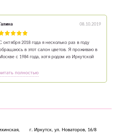
08.10.2019
Галина
С октября 2018 года я несколько раз в году
обращаюсь в этот салон цветов. Я проживаю в
Москве с 1984 года, хотя родом из Иркутской
области, 8-лет жила в Иркутске. Свои заказы я
делаю по телефону дистанционно. И когда
читать полностью
заказывала цветы в первый раз, то переживала
как все получится. Но мои сомнения
развеялись, как только я начала разговаривать
по телефону с Дашей. Столько внимания, такта
и участия я почувствовала с ее стороны, когда
по телефону она отвечала на мои дотошные
вопросы. Букет Даша сделала замечательный.
Наша классный руководитель была очень
ихинская,
г. Иркутск, ул. Новаторов, 16/8