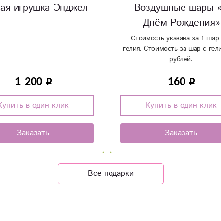
здушные шары «С
Мягкая игрушка един
нём Рождения»
ость указана за 1 шар без
Стоимость за шар с гелием 80
рублей.
160
850
Купить в один клик
Купить в один клик
Заказать
Заказать
Все подарки