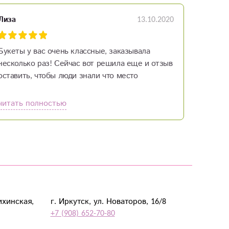
13.10.2020
Лиза
Букеты у вас очень классные, заказывала
несколько раз! Сейчас вот решила еще и отзыв
оставить, чтобы люди знали что место
проверенное и рекомендованное! Желаю вам
побольше клиентов!
читать полностью
ихинская,
г. Иркутск, ул. Новаторов, 16/8
+7 (908) 652-70-80