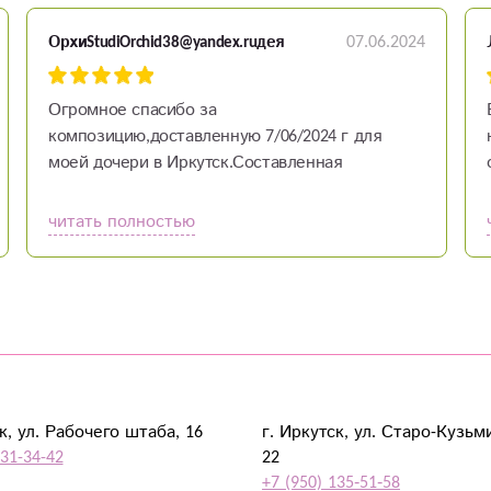
07.06.2024
ОрхиStudiOrchid38@yandex.ruдея
Огромное спасибо за
композицию,доставленную 7/06/2024 г для
моей дочери в Иркутск.Составленная
композиция цветов выполнена в очень
хорошем стиле ,имеет свою колоритность и
читать полностью
нежность.Спасибо мастеру -флористу за
композицию,за коммуникабельность в
общении!!.
к, ул. Рабочего штаба, 16
г. Иркутск, ул. Старо-Кузьм
931-34-42
22
+7 (950) 135‑51‑58