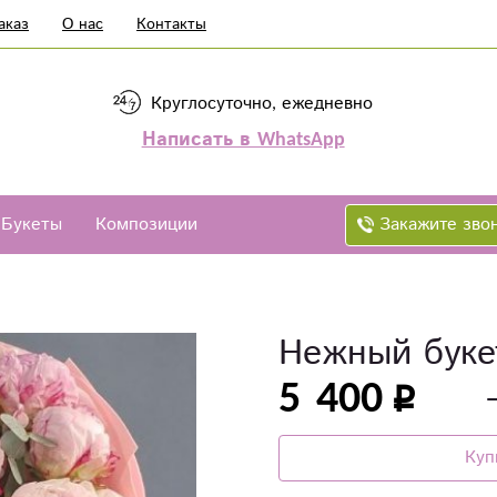
аказ
О нас
Контакты
Круглосуточно, ежедневно
Написать в WhatsApp
Закажите зво
Букеты
Композиции
Нежный буке
5 400
Куп