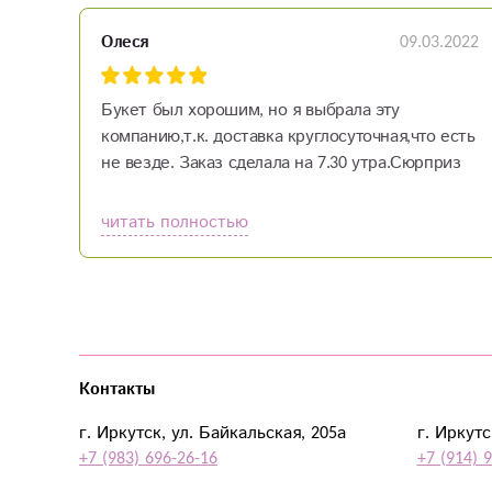
09.03.2022
Олеся
Букет был хорошим, но я выбрала эту
компанию,т.к. доставка круглосуточная,что есть
не везде. Заказ сделала на 7.30 утра.Сюрприз
получился. Цена букета приятная и не кусается.
Сервис на высоте!
читать полностью
Контакты
г. Иркутск, ул. Байкальская, 205а
г. Иркутс
+7 (983) 696-26-16
+7 (914) 