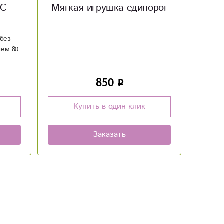
орог
Мягкая игрушка заяц с
Кон
шарфом
950
Купить в один клик
Заказать