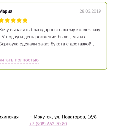
28.03.2019
Мария
Хочу выразить благодарность всему коллективу
! У подруги день рождение было , мы из
Барнаула сделали заказ букета с доставкой ,
очень порадовало что все было оперативно,
очень порадовало ,что прежде чем отправлять
читать полностью
букет мне его сфотографировали и отправили
фото ) букет свежий , красивый и цена просто
сказка , я очень довольна и подруга тоже ...
спасибо вам за вашу работу , вы приносите
людям радость.
ихинская,
г. Иркутск, ул. Новаторов, 16/8
+7 (908) 652-70-80