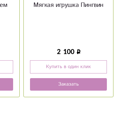
гвин
Мягкая игрушка кот с
авокадо
р
950
Купить в один клик
Заказать