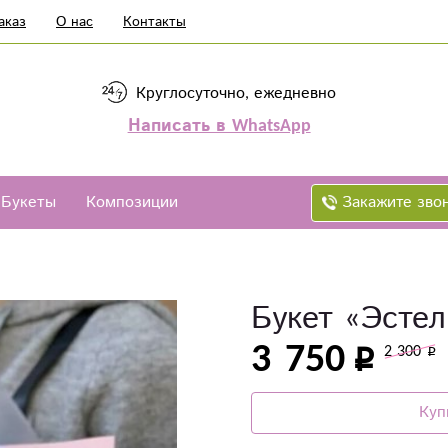
аказ
О нас
Контакты
Круглосуточно, ежедневно
Написать в WhatsApp
Закажите зво
Букеты
Композиции
Букет «Эстел
3 750
2 300
Куп