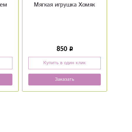
мяк
Мягкая игрушка
Ша
Поросёнок
Во
850
Купить в один клик
Заказать