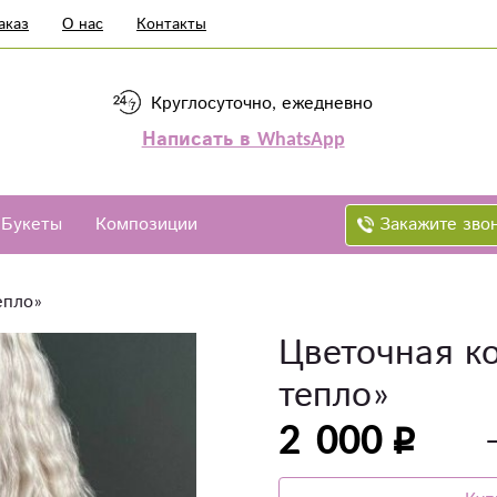
аказ
О нас
Контакты
Круглосуточно, ежедневно
Написать в WhatsApp
Закажите зво
Букеты
Композиции
епло»
Цветочная к
тепло»
2 000