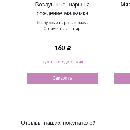
а
Мягкая игрушка Котик
кон
а
.
1 200
Купить в один клик
Заказать
Отзывы наших покупателей