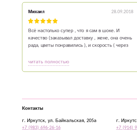
28.09.2018
Михаил
Всё настолько супер , что я сам в шоке. И
качество (заказывал доставку , жене, она очень
рада, цветы понравились ), и скорость ( через
полчаса после оплаты заказа уже получал
радостные вести от жены), и цены (очень
читать полностью
демократичны :) ), и всё всё всё. По оплате
просто, общение с клиентами замечательное,
всё обьяснили , помогли. В общем очень очень
рад сам и вам советую радовать своих близких.
Контакты
г. Иркутск, ул. Байкальская, 205а
г. Иркутс
+7 (983) 696-26-16
+7 (914) 