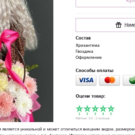
Куп
Наме
Состав
Хризантема

Гвоздика

Оформление
Способы оплаты:
Оцени товар:
Рейтинг:
5
/5 -
2
голосов
 является уникальной и может отличаться внешним видом, размером