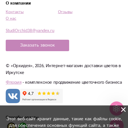
О компании
девушками из салона, слышать родной
сибирский говор, от которого становится тепло
Контакты
Отзывы
на душе.До новых телефонных встреч.
О нас
StudiOrchid38@yandex.ru
Заказать звонок
©
«Орхидея»
, 2026, Интернет-магазин доставки цветов в
Иркутске
Флория
- комплексное продвижение цветочного бизнеса
×
Способы оплаты
Этот веб-сайт хранит данные, такие как файлы cookie,
для обеспечения основных функций сайта, а также