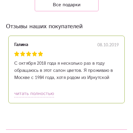
Все подарки
Отзывы наших покупателей
08.10.2019
Галина
С октября 2018 года я несколько раз в году
обращаюсь в этот салон цветов. Я проживаю в
Москве с 1984 года, хотя родом из Иркутской
области, 8-лет жила в Иркутске. Свои заказы я
делаю по телефону дистанционно. И когда
читать полностью
заказывала цветы в первый раз, то переживала
как все получится. Но мои сомнения развеялись,
как только я начала разговаривать по телефону с
Дашей. Столько внимания, такта и участия я
почувствовала с ее стороны, когда по телефону