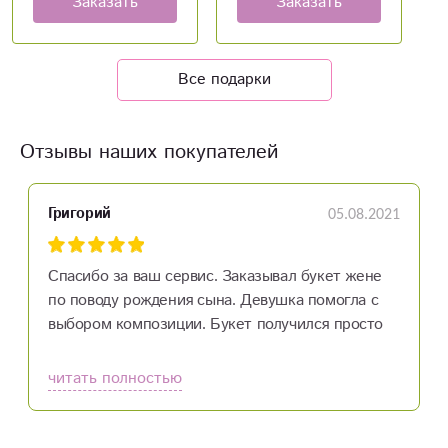
Заказать
Заказать
Все подарки
Отзывы наших покупателей
05.08.2021
Григорий
Спасибо за ваш сервис. Заказывал букет жене
по поводу рождения сына. Девушка помогла с
выбором композиции. Букет получился просто
шикарный. Заказ пришёл без опозданий, что для
меня было очень важно.
читать полностью